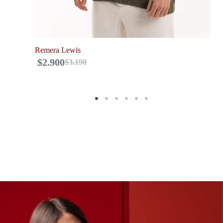
Remera Lewis
Ch
$
2.900
$
$
3.190